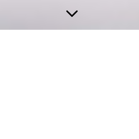
Bei MANZ ist Digitalisierung
nicht nur ein Schlagwort.
MANZ Solutions bietet
innovative Lösungen,
hochwertige Technologien und
qualifizierte Serviceleistungen
auf dem letzten Stand der Technik.
Durch die kompetente und rasche Umsetzung der
Lösungen erreichen wir höchste Kundenzufriedenheit.
MANZ Solutions ist IT-Partner und -Dienstleister der